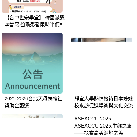
【台中世宗學堂】 韓國派遣
東京經濟大學交流團參訪靜
李智惠老師課程 限時半價!!
宜大學 —臺中探索之旅：認
識台灣文化與社會，實地踏
查與影音創作
2025-2026台北天母扶輪社
靜宜大學熱情接待日本姊妹
獎助金甄選
校來訪促進學術與文化交流
ASEACCU 2025: