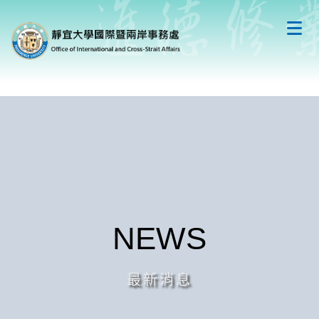
跳
到
主
要
內
容
區
NEWS
最新消息