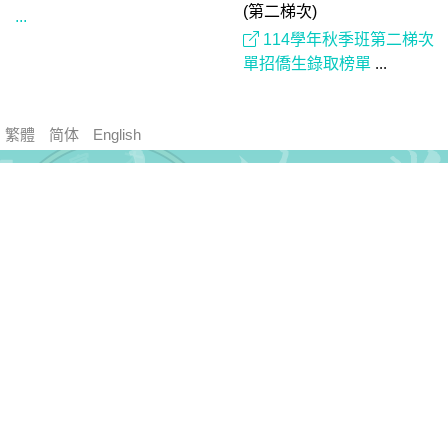
114學年度第1學期僑生港澳
114學年度第1學期外國學生
生申請國際專修部錄取名單
暨轉學生申請入學錄取名單
(第二梯次)
...
114學年秋季班第二梯次
單招僑生錄取榜單
...
繁體
简体
English
靜宜大學國際暨兩岸事務處
電話：+886-4-26328001
地址：43301 台中市沙鹿區臺灣大道七段200號
隱私權聲明