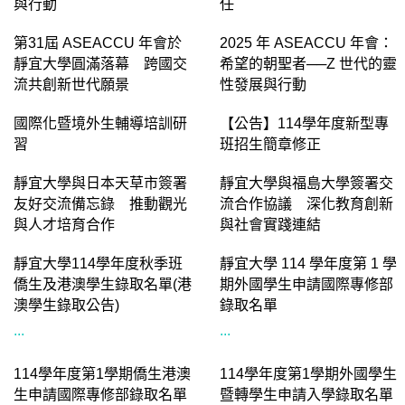
ASEACCU2025：希望的朝
ASSACCU 2025:青年在變
聖者——Z 世代的靈性發展
動世界中承擔關鍵角色與責
與行動
任
第31屆 ASEACCU 年會於
2025 年 ASEACCU 年會：
靜宜大學圓滿落幕 跨國交
希望的朝聖者──Z 世代的靈
流共創新世代願景
性發展與行動
國際化暨境外生輔導培訓研
【公告】114學年度新型專
習
班招生簡章修正
靜宜大學與日本天草市簽署
靜宜大學與福島大學簽署交
友好交流備忘錄 推動觀光
流合作協議 深化教育創新
與人才培育合作
與社會實踐連結
靜宜大學114學年度秋季班
靜宜大學 114 學年度第 1 學
僑生及港澳學生錄取名單(港
期外國學生申請國際專修部
澳學生錄取公告)
錄取名單
...
...