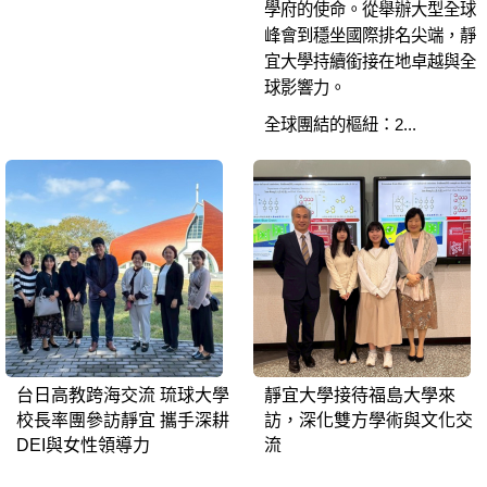
學府的使命。從舉辦大型全球
峰會到穩坐國際排名尖端，靜
宜大學持續銜接在地卓越與全
球影響力。
全球團結的樞紐：2...
台日高教跨海交流 琉球大學
靜宜大學接待福島大學來
校長率團參訪靜宜 攜手深耕
訪，深化雙方學術與文化交
DEI與女性領導力
流