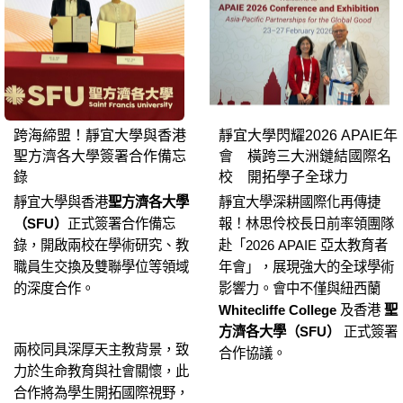
跨海締盟！靜宜大學與香港
靜宜大學閃耀2026 APAIE年
聖方濟各大學簽署合作備忘
會 橫跨三大洲鏈結國際名
錄
校 開拓學子全球力
靜宜大學與香港
聖方濟各大學
靜宜大學深耕國際化再傳捷
（SFU）
正式簽署合作備忘
報！林思伶校長日前率領團隊
錄，開啟兩校在學術研究、教
赴「2026 APAIE 亞太教育者
職員生交換及雙聯學位等領域
年會」，展現強大的全球學術
的深度合作。
影響力。會中不僅與紐西蘭
Whitecliffe College
及香港
聖
方濟各大學（SFU）
正式簽署
兩校同具深厚天主教背景，致
合作協議。
力於生命教育與社會關懷，此
合作將為學生開拓國際視野，