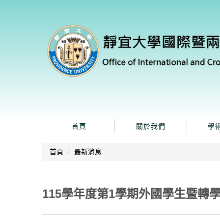
跳
到
主
要
內
容
區
首頁
關於我們
學
首頁
最新消息
115學年度第1學期外國學生暨轉