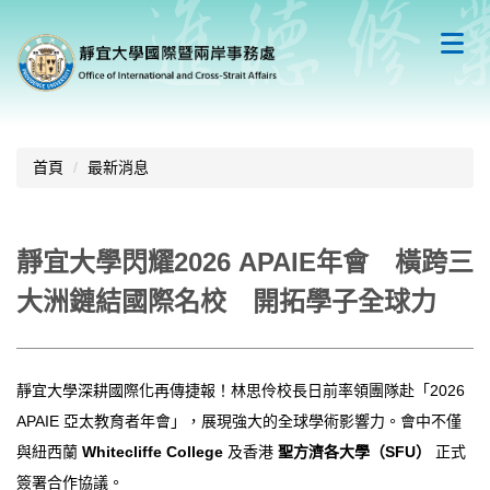
跳
到
主
要
內
容
區
首頁
最新消息
靜宜大學閃耀2026 APAIE年會 橫跨三
大洲鏈結國際名校 開拓學子全球力
靜宜大學深耕國際化再傳捷報！林思伶校長日前率領團隊赴「2026
APAIE 亞太教育者年會」，展現強大的全球學術影響力。會中不僅
與紐西蘭
Whitecliffe College
及香港
聖方濟各大學（SFU）
正式
簽署合作協議。