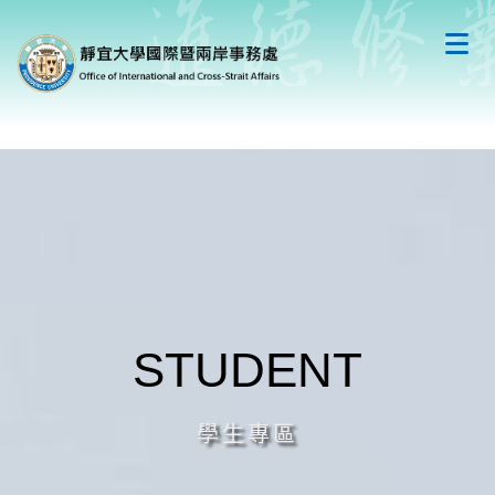
跳
到
主
要
內
容
區
STUDENT
學生專區