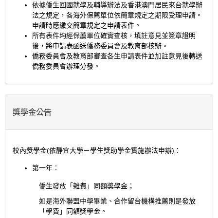
依據僑生回國就學及輔導辦法及香港澳門居民來台就學辦
法之規定，各海外保薦單位依簡章規定之期限受理申請。
申請時應繳交簡章規定之申請表件。
所有表件均經保薦單位確實查核，填註意見並簽章證明
後，將申請表函送僑務委員會及教育部核辦。
僑務委員會及教育部審查各生申請表件並加註意見後轉送
僑務委員會辦理分發。
獎學金公告
校內獎學金(依靜宜大學－學生獎助學金實施辦法申辦)：
第一年：
僑生發放「雜費」同額獎學金；
如是海外聯盟中學畢業、合作留台機構推薦則是發放
「學費」同額獎學金。