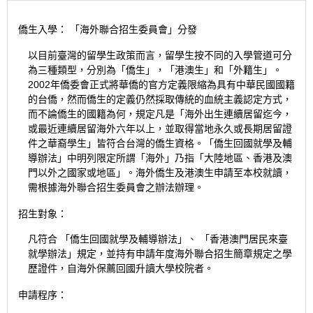
僑生入學： 「海外聯合招生委員會」分發
以目前臺灣的留學生政策而言，留學生按不同的入學管道可分
為三種類型，分別為「僑生」，「港澳生」和「外籍生」。
2002年僑委會正式將華僑的官方定義限縮為具有中華民國國籍
的台僑，然而僑生的定義仍然採取傳統的血統主義認定方式，
而不論僑生的國籍為何，規定凡是「海外出生連續居留迄今，
或最近連續居留海外六年以上，並取得當地永久或長期居留證
件之華裔學生」皆符合台灣的僑生資格。「僑生回國就學及輔
導辦法」中明列限定所謂「海外」乃指「大陸地區、香港及澳
門以外之國家或地區」。海外僑生及港澳生申請至本校就讀，
需根據海外聯合招生委員會之辦法辦理。
招生對象：
凡符合
「僑生回國就學及輔導辦法」
、
「香港澳門居民來臺
就學辦法」
規定，並持有申請年度海外聯合招生簡章規定之學
歷證件，自海外保薦回國升讀大學校院者。
申請程序：